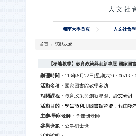
跳
人 文 社 會
到
主
要
開南大學首頁
人文社會
內
容
區
首頁
活動花絮
【移地教學】教育政策與創新專題-國家圖書館教
辦理時間：
113
年
6
月
22
日
(
星期六
)9
：
00-13
：
活動名稱：
國家圖書館教學參訪
相關課程：
教育政策與創新專題、
論文研討
活動目的：
學生能利用圖書館資源，藉由紙
主辦/帶隊老師：
李佳珊老師
參與班級：
公事碩士班
活動說明：