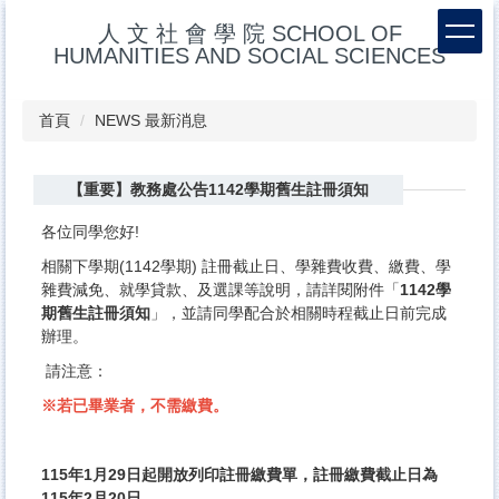
跳
人 文 社 會 學 院 SCHOOL OF
到
HUMANITIES AND SOCIAL SCIENCES
主
要
內
首頁
NEWS 最新消息
容
區
【重要】教務處公告1142學期舊生註冊須知
各位同學您好!
相關下學期(1142學期) 註冊截止日、學雜費收費、繳費、學
雜費減免、就學貸款、及選課等
說明，請詳閱附件「
1142
學
期舊生註冊須知
」，
並請同學配合於相關時程截止日前完成
辦理。
請注意：
※若已畢業者，不需繳費。
115
年
1
月
29
日起開放列印註冊繳費單，註冊繳費截止日為
115年2月20日。