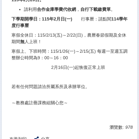
請利用
合作金庫學費代收網
，
自行下載繳費單
。
下學期開學日：
115
年
2
月
日
(
一
)
行事曆：請點閱
114
學年
度行事曆
寒假全休日：115/2/13(五)～2/22(日)，農曆春節假期及全休
期間
無
人上班！
寒假上、下班時間：115/1/26(一)～2/15(五) 每週一至週五調
整辦公時間為9：00～16：00
2月16日(一)起恢復正常上班
若有任何問題請洽所屬系所及承辦單位。
～教務處註冊課務組關心您～
瀏覽數:
978
友善列印
分享