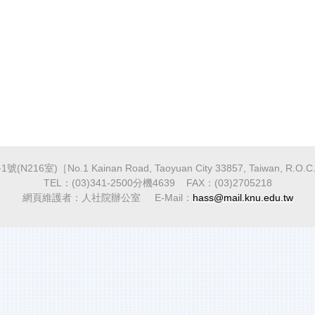
216室)［No.1 Kainan Road, Taoyuan City 33857, Taiwan, R.O.C
TEL：(03)341-2500分機4639 FAX：(03)2705218
網頁維護者：人社院辦公室 E-Mail：
hass@mail.knu.edu.tw