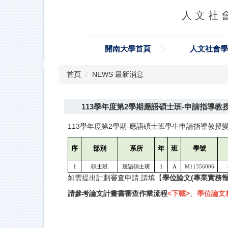
跳
人 文 社 會
到
主
要
開南大學首頁
人文社會
內
容
區
首頁
NEWS 最新消息
113學年度第2學期應語碩士班-申請指導教授變更公
113學年度第2學期-應語碩士班學生申請指導教授
序
部別
系所
年
班
學號
1
碩士班
應語碩士班
1
A
M11356006
如需提出計劃審查申請,請填【
學位論文(專業實務
請參考論文計畫書審查作業流程
<下載>
、
學位論文