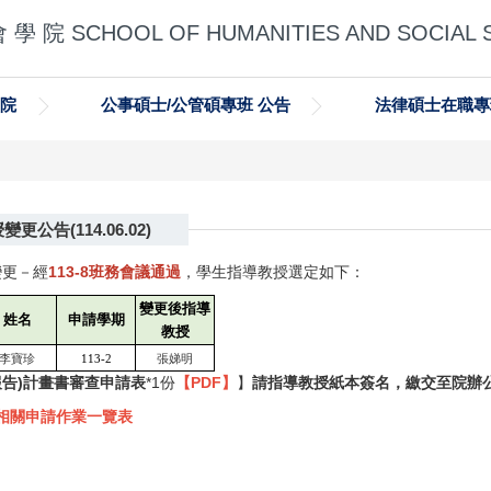
 學 院 SCHOOL OF HUMANITIES AND SOCIAL 
學院
公事碩士/公管碩專班 公告
法律碩士在職專
告(114.06.02)
變更－經
113-8班務會議通過
，學生指導教授選定如下：
變更後指導
姓名
申請學期
教授
李寶珍
113-2
張娣明
報告)計畫書審查申請表
*1份
【PDF】
】
請指導教授紙本簽名，繳交至院辦
相關申請作業一覽表