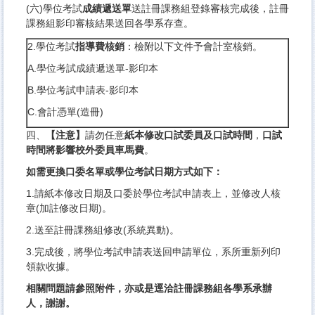
(六)學位考試
成績遞送單
送註冊課務組登錄審核完成後，
註冊
課務組影印審核結果送回各學系存查。
2.學位考試
指導費核銷
：檢附以下文件予會計室核銷。
A.學位考試成績遞送單-影印本
B.學位考試申請表-影印本
C.會計憑單(造冊)
四、
【注意】
請勿任意
紙本修改口試委員及口試時間
，
口試
時間將影
響校外委員車馬費
。
如需更換口委名單或學位考試日期方式如下：
1.請紙本修改日期及口委於學位考試申請表上，並修改人核
章(
加註修改日期)。
2.送至註冊課務組修改(系統異動)。
3.完成後，將學位考試申請表送回申請單位，系所重新列印
領款收
據。
相關問題請參照附件，亦或是逕洽註冊課務組各學系承辦
人，謝謝。