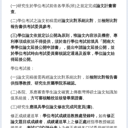
(一)研究生於學位考試前依各學系(班)之規定完成
論文計畫審
查
。
(二)學位考試之論文初稿需經
論文比對系統比對
，並
檢附比對
報告
書供考試委員參考
。
(
三)學位論文依規定以公開為原則，惟論文內容涉及機密、
專
利事項或依法不得提供，須於進行學位考試前填具「
開南大
學學位
論文延後公開申請書
」，提出申請論文延後公開，
並
於學位考試時由考試委員審核認定通過及簽章，
學位論文始
得延後公開。
學位考試後：
(一)論文完稿後需再經論文比對系統比對，並
檢附比對報告書
供指
導教授、研究生所屬學院系確認。
(二)各院、
系應審查學生論文確實上傳臺灣博碩士論文知識加
值系統後，
方可審
核離校並核發畢業證書
。
(三)研究生
應填具學位論文修改完成同意頁(書)
。
修正成績遞送單：
學位考試成績送教務處登錄時，
如有
修正
論文題目
或成績者
，
成績遞送單
上之
修正處
經指導教授確認
後簽名，
考試(
口試)評分表
上之修正處經各口試委員確認後簽