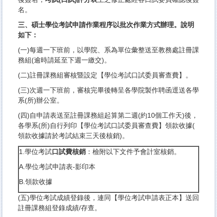
名。
三、碩士學位考試申請作業程序以批次作業方式辦理。說明
如下：
(一)每週一下班前，以學院、
系為單位彙整送至教務處註冊課
務組(逾時請延至下週一繳交)。
(二)註冊課務組審核暨設定【學位考試口試委員審查費】。
(三)次週一下班前，審核完畢後轉呈各學院製作聘函逕送各學
系(
所)辦公室。
(四)自申請表送至註冊課務組起算第二週(約10個工作天)後，
各學系(所)自行列印【學位考試口試委員審查費】領款收據(
領款收據請於考試結束三天後核銷)。
1.學位考試
口試費核銷
：檢附以下文件予會計室核銷。
A.學位考試申請表-影印本
B.領款收據
(五)學位考試成績登錄後，連同【學位考試申請表正本】
送回
註冊課務組登錄成績/存查。