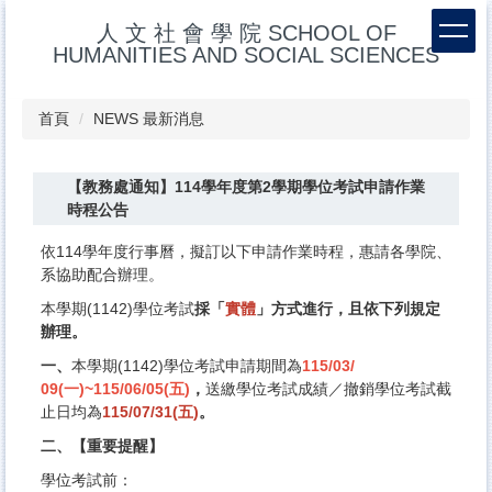
跳
人 文 社 會 學 院 SCHOOL OF
到
HUMANITIES AND SOCIAL SCIENCES
主
要
內
首頁
NEWS 最新消息
容
區
【教務處通知】114學年度第2學期學位考試申請作業
時程公告
依114學年度行事曆，擬訂以下申請作業時程，惠請各學院、
系協助配合辦理。
本學期(1142)學位考試
採「
實體
」方式進行
，
且依下列規定
辦理。
一、
本學期(1142)學位考試申請期間為
115/03/
09(
一)~115/06/05(五)
，
送繳學位考試成績／
撤銷學位考試截
止日均為
115/07/31(
五)
。
二、【重要提醒】
學位考試前：