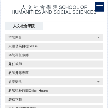
跳
人 文 社 會 學 院 SCHOOL OF
到
HUMANITIES AND SOCIAL SCIENCES
主
要
內
人文社會學院
容
區
本院簡介
永續發展目標SDGs
本院專任教師
兼任教師
教師升等專區
規章辦法
教師留校時間Office Hours
表格下載