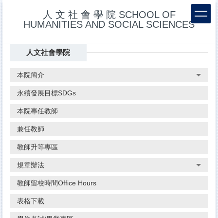
跳
人 文 社 會 學 院 SCHOOL OF
到
HUMANITIES AND SOCIAL SCIENCES
主
要
內
人文社會學院
容
區
本院簡介
永續發展目標SDGs
本院專任教師
兼任教師
教師升等專區
規章辦法
教師留校時間Office Hours
表格下載