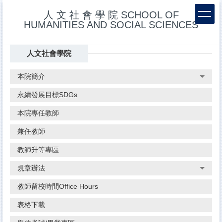
跳
人 文 社 會 學 院 SCHOOL OF
到
HUMANITIES AND SOCIAL SCIENCES
主
要
內
人文社會學院
容
區
本院簡介
永續發展目標SDGs
本院專任教師
兼任教師
教師升等專區
規章辦法
教師留校時間Office Hours
表格下載